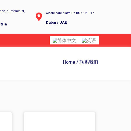
raße, nummer 91,
whole sale plaza Po BOX : 21017
Dubai / UAE
tria
Home
/
联系我们