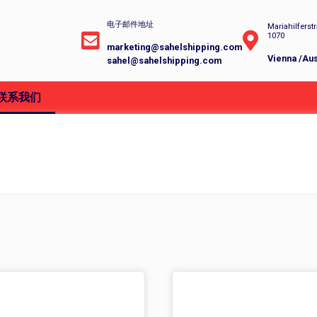
电子邮件地址
Mariahilferst
1070
marketing@sahelshipping.com
Vienna /Aus
sahel@sahelshipping.com
联系我们